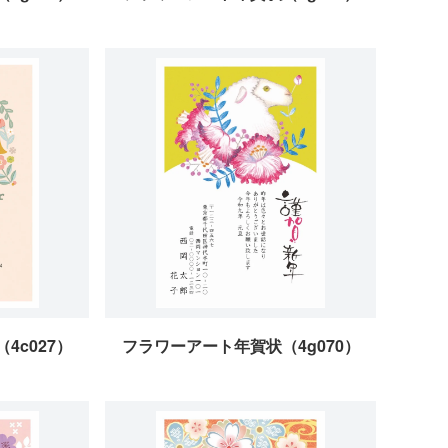
4c027）
フラワーアート年賀状（4g070）