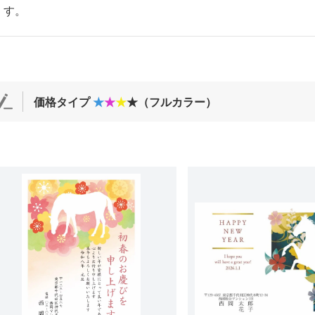
す。
価格タイプ
★
★
★
★（フルカラー）