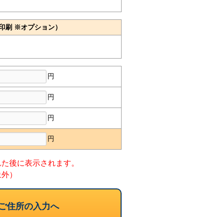
印刷 ※オプション）
円
円
円
円
れた後に表示されます。
象外）