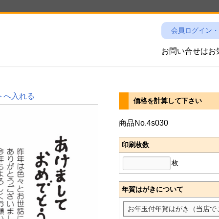
会員ログイン・
お問い合せは
トへ入れる
価格を計算して下さい
商品No.4s030
印刷枚数
枚
年賀はがきについて