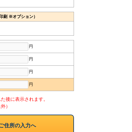
印刷 ※オプション）
円
円
円
円
れた後に表示されます。
象外）