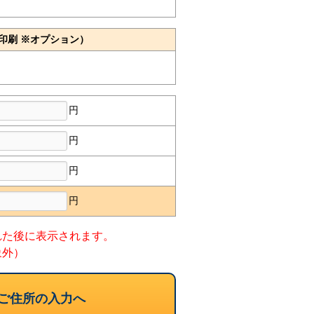
印刷 ※オプション）
円
円
円
円
れた後に表示されます。
象外）