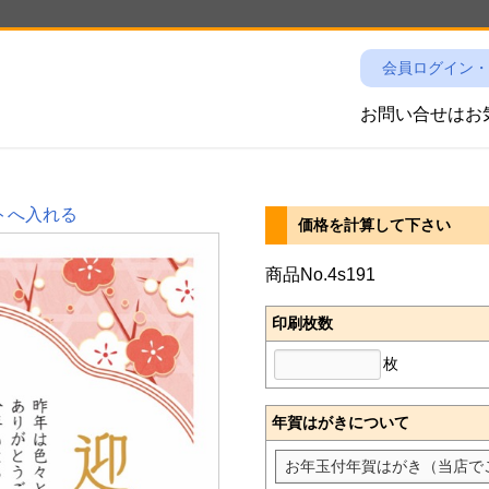
会員ログイン・
お問い合せは
トへ入れる
価格を計算して下さい
商品No.4s191
印刷枚数
枚
年賀はがきについて