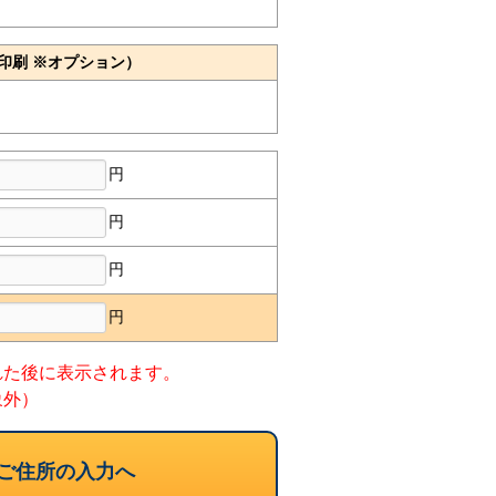
印刷 ※オプション）
円
円
円
円
れた後に表示されます。
象外）